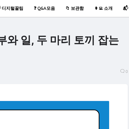
 디지털꿀팁
❓ Q&A모음
📁 보관함
👩‍💻 소개
📬
부와 일, 두 마리 토끼 잡는
0