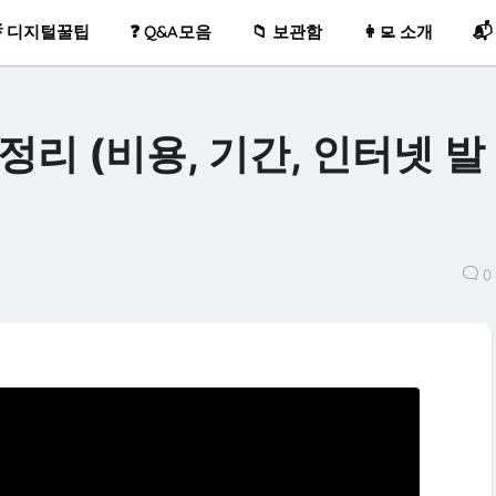
 디지털꿀팁
❓ Q&A모음
📁 보관함
👩‍💻 소개
📬
정리 (비용, 기간, 인터넷 발
0