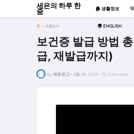
세은의 하루 한
🏠 생활정보

줌
🌍 ENGLISH
홈
생활정보
보건증 발급 방법 총
급, 재발급까지)
by
세은로그
•
3월 08, 2026
•
3 min read